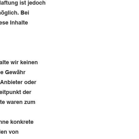
aftung ist jedoch
öglich. Bei
se Inhalte
alte wir keinen
ine Gewähr
 Anbieter oder
eitpunkt der
lte waren zum
ohne konkrete
den von